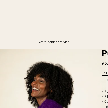
Votre panier est vide
P
Pri
€2
Tail
S
- Pu
- F
- C
- L