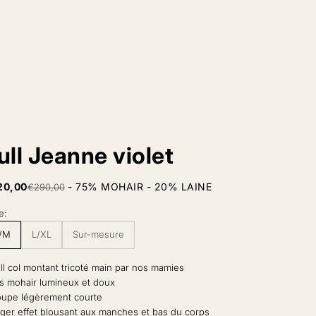
ull Jeanne violet
x de vente
20,00
Prix normal
- 75% MOHAIR - 20% LAINE
€290,00
le:
/M
L/XL
Sur-mesure
ll col montant tricoté main par nos mamies
ils mohair lumineux et doux
oupe légèrement courte
éger effet blousant aux manches et bas du corps