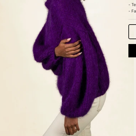
- T
- F