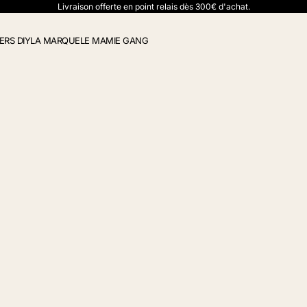
Livraison offerte en point relais dès 300€ d'achat.
ERS DIY
LA MARQUE
LE MAMIE GANG