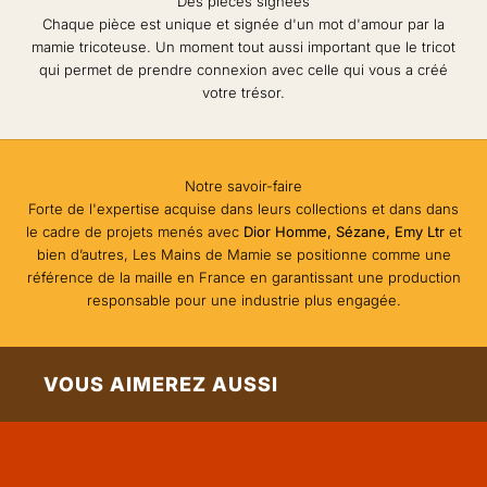
Des pièces signées
N
Chaque pièce est unique et signée d'un mot d'amour par la
E
mamie tricoteuse. Un moment tout aussi important que le tricot
qui permet de prendre connexion avec celle qui vous a créé
W
votre trésor.
S
L
E
Notre savoir-faire
Forte de l'expertise acquise dans leurs collections et dans dans
T
le cadre de projets menés avec
Dior Homme, Sézane, Emy Ltr
et
T
bien d’autres, Les Mains de Mamie se positionne comme une
référence de la maille en France en garantissant une production
E
responsable pour une industrie plus engagée.
R
Pro
fite
VOUS AIMEREZ AUSSI
z
d'u
ne
re