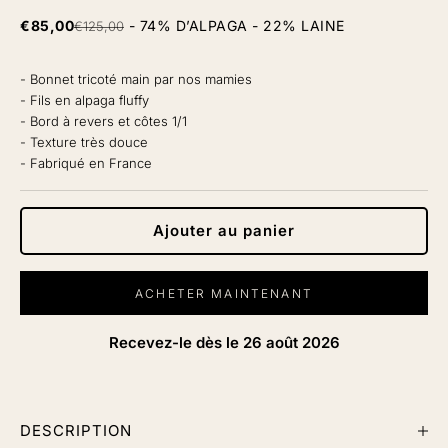
Prix de vente
€85,00
Prix normal
- 74% D’ALPAGA - 22% LAINE
€125,00
- Bonnet tricoté main par nos mamies
- Fils en alpaga fluffy
- Bord à revers et côtes 1/1
- Texture très douce
- Fabriqué en France
Ajouter au panier
ACHETER MAINTENANT
Recevez-le dès le
26 août 2026
DESCRIPTION