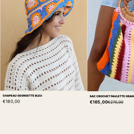
CHAPEAU GEORGETTE BLEU
SAC CROCHET PAULETTE ORA
Prix de vente
€180,00
Prix de vente
€165,00
Prix normal
€270,00