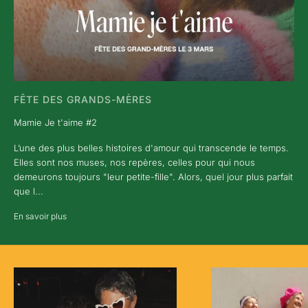
FÊTE DES GRANDS-MÈRES
Mamie Je t'aime #2
L’une des plus belles histoires d'amour qui transcende le temps.
Elles sont nos muses, nos repères, celles pour qui nous
demeurons toujours "leur petite-fille". Alors, quel jour plus parfait
que l...
En savoir plus
N
E
W
S