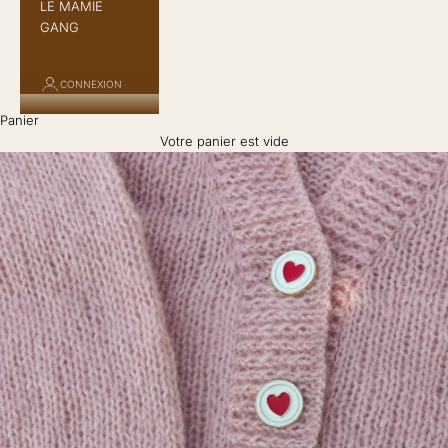
LE MAMIE
GANG
CONNEXION
Panier
Votre panier est vide