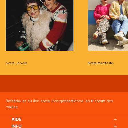
L
E
T
T
E
R
Pro
fite
Notre univers
Notre manifeste
z
d'u
ne
re
mis
e
Refabriquer du lien social intergénérationnel
en tricotant des
-2
mailles.
5€
sur
AIDE
vot
INFO