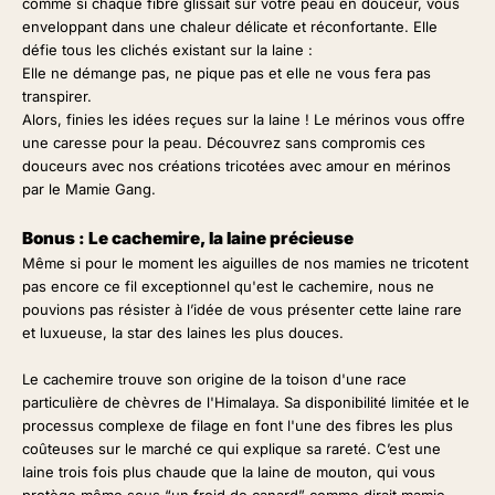
comme si chaque fibre glissait sur votre peau en douceur, vous
enveloppant dans une chaleur délicate et réconfortante. Elle
défie tous les clichés existant sur la laine :
Elle ne démange pas, ne pique pas et elle ne vous fera pas
transpirer.
Alors, finies les idées reçues sur la laine ! Le mérinos vous offre
une caresse pour la peau. Découvrez sans compromis ces
douceurs avec
nos
créations tricotées avec amour en mérinos
par le Mamie Gang.
Bonus : Le cachemire, la laine précieuse
Même si pour le moment les aiguilles de nos mamies ne tricotent
pas encore ce fil exceptionnel qu'est le cachemire, nous ne
pouvions pas résister à l’idée de vous présenter cette laine rare
et luxueuse, la star des laines les plus douces.
Le cachemire trouve son origine de la toison d'une race
particulière de chèvres de l'Himalaya. Sa disponibilité limitée et le
processus complexe de filage en font l'une des fibres les plus
coûteuses sur le marché ce qui explique sa rareté. C’est une
laine trois fois plus chaude que la laine de mouton, qui vous
protège même sous “un froid de canard” comme dirait mamie