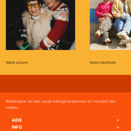
L
E
T
T
E
R
Pro
fite
Notre univers
Notre manifeste
z
d'u
ne
re
mis
e
Refabriquer du lien social intergénérationnel
en tricotant des
-2
mailles.
5€
sur
AIDE
vot
INFO
re