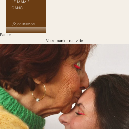
LE MAMIE
GANG
CONNEXION
Panier
Votre panier est vide