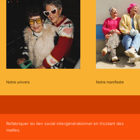
S
L
E
T
T
E
R
Pro
fite
Notre univers
Notre manifeste
z
d'u
ne
re
mis
e
Refabriquer du lien social intergénérationnel
en tricotant des
-2
mailles.
5€