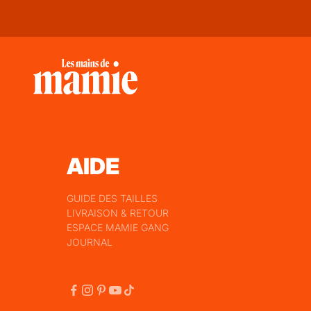
z
d'u
ne
re
mis
e
-2
5€
sur
vot
re
AIDE
pre
mi
GUIDE DES TAILLES
ère
LIVRAISON & RETOUR
co
E-mail
ESPACE MAMIE GANG
m
JOURNAL
ma
Inscrivez-
nd
vous
e