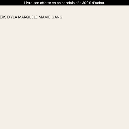
Livraison offerte en point relais dès 300€ d'achat.
ERS DIY
LA MARQUE
LE MAMIE GANG