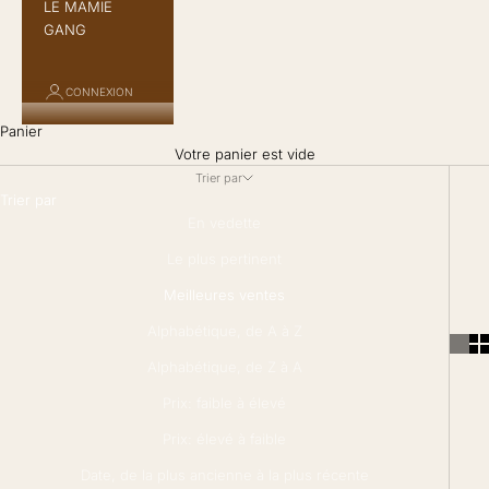
LE MAMIE
GANG
CONNEXION
Panier
Votre panier est vide
Trier par
Trier par
En vedette
Le plus pertinent
Meilleures ventes
Alphabétique, de A à Z
Alphabétique, de Z à A
Prix: faible à élevé
Prix: élevé à faible
Date, de la plus ancienne à la plus récente