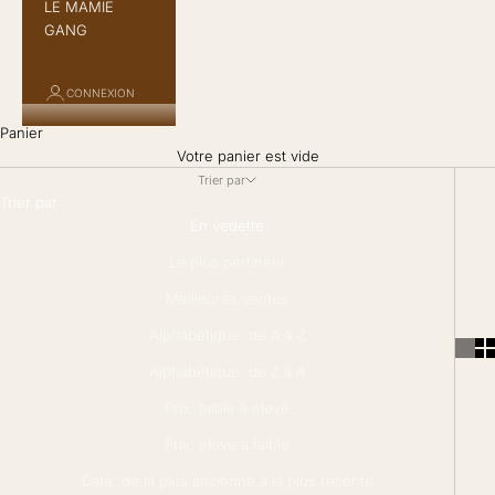
LE MAMIE
GANG
CONNEXION
Panier
Votre panier est vide
Trier par
Trier par
En vedette
Le plus pertinent
Meilleures ventes
Alphabétique, de A à Z
Alphabétique, de Z à A
Prix: faible à élevé
Prix: élevé à faible
Date, de la plus ancienne à la plus récente