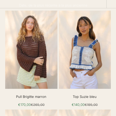
Date, de la plus récente à la plus ancienne
Pull Brigitte marron
Top Suzie bleu
Prix de vente
Prix normal
Prix de vente
Prix normal
€170,00
€265,00
€140,00
€195,00