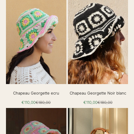
Chapeau Georgette ecru
Chapeau Georgette Noir blanc
Prix de vente
Prix normal
Prix de vente
Prix normal
€110,00
€180,00
€110,00
€180,00