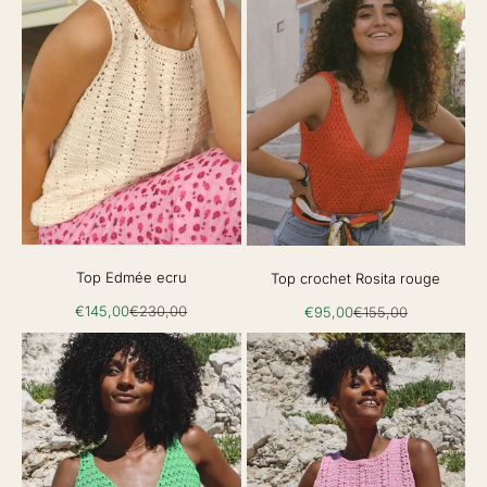
Top Edmée ecru
Top crochet Rosita rouge
Prix de vente
Prix normal
Prix de vente
Prix normal
€145,00
€230,00
€95,00
€155,00