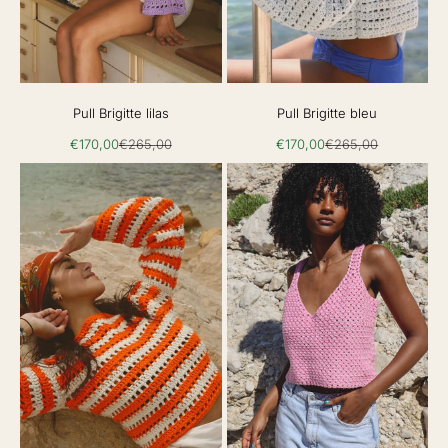
Pull Brigitte lilas
Pull Brigitte bleu
Prix de vente
Prix normal
Prix de vente
Prix normal
€170,00
€265,00
€170,00
€265,00