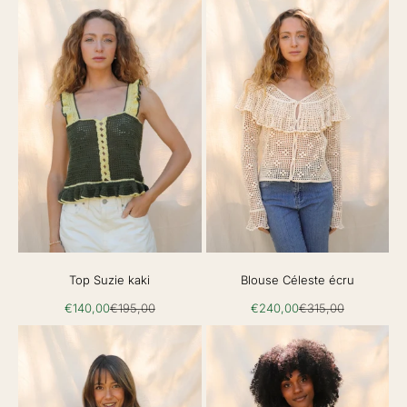
Top Suzie kaki
Blouse Céleste écru
Prix de vente
Prix normal
Prix de vente
Prix normal
€140,00
€195,00
€240,00
€315,00