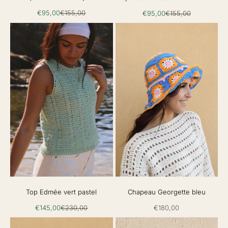
Prix de vente
Prix normal
Prix de vente
Prix normal
€95,00
€155,00
€95,00
€155,00
Top Edmée vert pastel
Chapeau Georgette bleu
Prix de vente
Prix normal
Prix de vente
€145,00
€230,00
€180,00