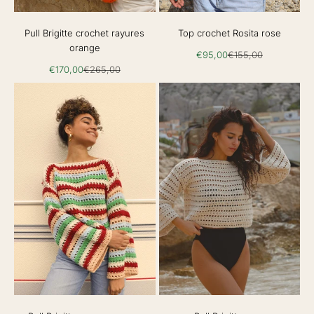
Pull Brigitte crochet rayures
Top crochet Rosita rose
orange
Prix de vente
Prix normal
€95,00
€155,00
Prix de vente
Prix normal
€170,00
€265,00