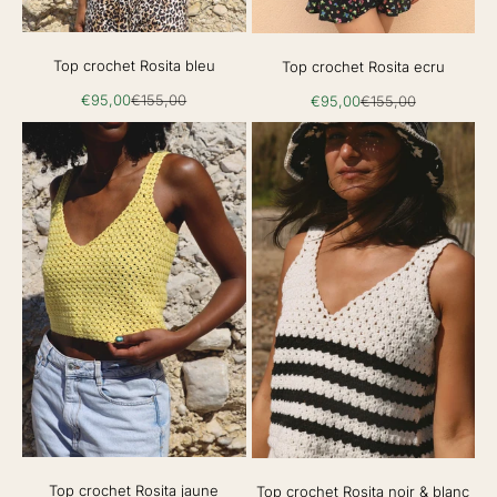
Top crochet Rosita bleu
Top crochet Rosita ecru
Prix de vente
Prix normal
Prix de vente
Prix normal
€95,00
€155,00
€95,00
€155,00
Top crochet Rosita jaune
Top crochet Rosita noir & blanc