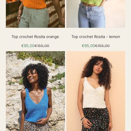
Top crochet Rosita orange
Top crochet Rosita - lemon
Prix de vente
Prix normal
Prix de vente
Prix normal
€95,00
€155,00
€95,00
€155,00