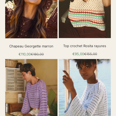
Top crochet Rosita rayures
Chapeau Georgette marron
Prix de vente
Prix normal
Prix de vente
Prix normal
€95,00
€155,00
€110,00
€180,00