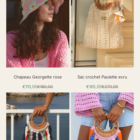
Sac crochet Paulette ecru
Chapeau Georgette rose
Prix de vente
Prix normal
Prix de vente
Prix normal
€165,00
€270,00
€110,00
€180,00
N
E
W
S