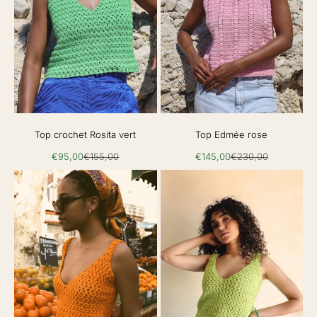
Top crochet Rosita vert
Top Edmée rose
Prix de vente
Prix normal
Prix de vente
Prix normal
€95,00
€155,00
€145,00
€230,00