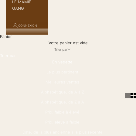
LE MAMIE
GANG
CONNEXION
Panier
Votre panier est vide
Trier par
Trier par
En vedette
Le plus pertinent
Meilleures ventes
Alphabétique, de A à Z
Alphabétique, de Z à A
Prix: faible à élevé
Prix: élevé à faible
Date, de la plus ancienne à la plus récente